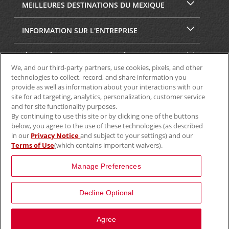
MEILLEURES DESTINATIONS DU MEXIQUE
INFORMATION SUR L'ENTREPRISE
SÉCURITÉ ET CONFIDENTIALITÉ
We, and our third-party partners, use cookies, pixels, and other
technologies to collect, record, and share information you
provide as well as information about your interactions with our
site for ad targeting, analytics, personalization, customer service
and for site functionality purposes.
By continuing to use this site or by clicking one of the buttons
below, you agree to the use of these technologies (as described
in our
Privacy Notice
and subject to your settings) and our
Terms of Use
(which contains important waivers).
© Aviscar, Inc., 2024
Manage Preferences
Decline Optional
View Map
Agree