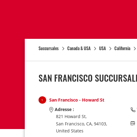
Succursales
Canada & USA
USA
California
SAN FRANCISCO SUCCURSALE
San Francisco - Howard St
1
Adresse :
821 Howard St,
San Francisco,
CA,
94103,
United States