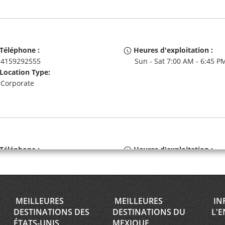
Téléphone :
Heures d'exploitation :
4159292555
Sun - Sat 7:00 AM - 6:45 P
Location Type:
Corporate
Téléphone :
Heures d'exploitation :
4152924045
Sun 8:00 AM - 11:45 AM; M
Location Type:
Fri 8:00 AM - 4:45 PM; Sat 
Corporate
AM - 11:45 AM
MEILLEURES
MEILLEURES
IN
DESTINATIONS DES
DESTINATIONS DU
L'E
ÉTATS-UNIS
MEXIQUE