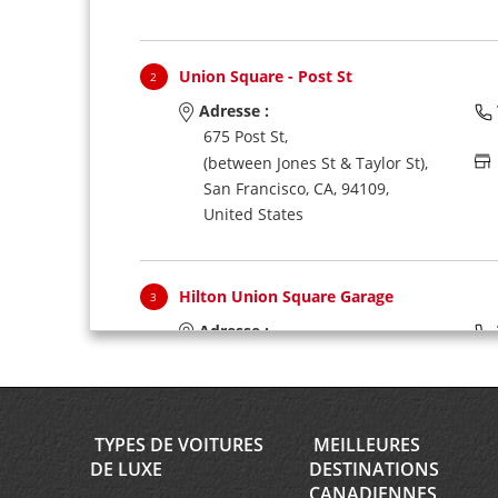
Union Square - Post St
2
Adresse :
675 Post St,
(between Jones St & Taylor St),
San Francisco,
CA,
94109,
United States
Hilton Union Square Garage
3
Adresse :
333 O'Farrell St,
(inside),
San Francisco,
CA,
94102,
United States
TYPES DE VOITURES
MEILLEURES
DE LUXE
DESTINATIONS
CANADIENNES