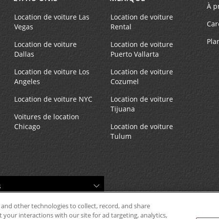
À p
Location de voiture Las
Location de voiture
Téléphone :
Heures d'exploitation :
Car
Vegas
Rental
4154414141
Sun 8:00 AM - 11:45 AM; M
Location Type:
Fri 8:00 AM - 4:45 PM; Sat 
Pla
Location de voiture
Location de voiture
Corporate
AM - 11:45 AM
Dallas
Puerto Vallarta
Location de voiture Los
Location de voiture
Angeles
Cozumel
Location de voiture NYC
Location de voiture
Tijuana
Téléphone :
Heures d'exploitation :
Voitures de location
Chicago
Location de voiture
4153954758
Sun 8:00 AM - 11:45 AM; M
Tulum
Location Type:
Fri 8:00 AM - 4:45 PM; Sat 
Corporate
AM - 11:45 AM
 and other technologies to collect, record, and share
Téléphone :
Heures d'exploitation :
your interactions with our site for ad targeting, analytics,