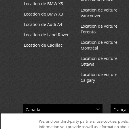
Anchorage Square Shopping Ctr
4
Location de BMW X5
Location de voiture
Adresse :
Location de BMW X3
Vancouver
500 Beach St - Ste 120,
Location de Audi A4
Fisherman's Wharf,
Location de voiture
San Francisco,
CA,
94133,
Toronto
Location de Land Rover
United States
Location de voiture
Location de Cadillac
Montréal
Location de voiture
Hyatt Regency Embarcadero
5
Ottawa
Adresse :
Location de voiture
5 Embarcadero Ctr,
Calgary
San Francisco,
CA,
94111,
United States
San Francisco Intl Airport
6
We, and our third-party partners, use cookies, pixels,
Adresse :
information you provide as well as information about 