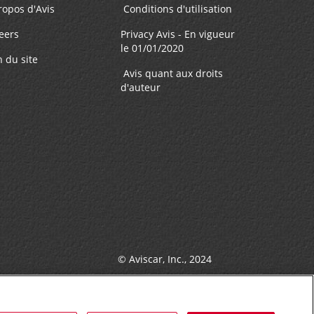
5.44 mille
ropos d'Avis
Conditions d'utilisation
eers
Privacy Avis - En vigueur
FAIRE UNE RÉSERVATION
on -
le 01/01/2020
8:00
n du site
Avis quant aux droits
d'auteur
6.1 mille
FAIRE UNE RÉSERVATION
on -
8:00
© Aviscar, Inc., 2024
13.09 mille