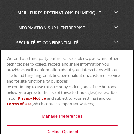
MEILLEURES DESTINATIONS DU MEXIQUE
INFORMATION SUR L'ENTREPRISE
SÉCURITÉ ET CONFIDENTIALITÉ
We, and our third-party partners, use cookies, pixels, and other
technologies to collect, record, and share information you
provide as well as information about your interactions with our
site for ad targeting, analytics, personalization, customer service
and for site functionality purposes.
By continuing to use this site or by clicking one of the buttons
below, you agree to the use of these technologies (as described
in our
Privacy Notice
and subject to your settings) and our
Terms of Use
(which contains important waivers).
© Aviscar, Inc., 2024
Manage Preferences
Decline Optional