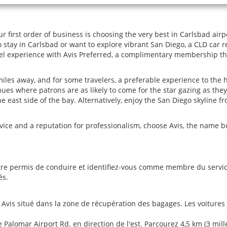
r first order of business is choosing the very best in Carlsbad airp
o stay in Carlsbad or want to explore vibrant San Diego, a CLD car 
vel experience with Avis Preferred, a complimentary membership that
5 miles away, and for some travelers, a preferable experience to the h
ues where patrons are as likely to come for the star gazing as they 
east side of the bay. Alternatively, enjoy the San Diego skyline fr
service and a reputation for professionalism, choose Avis, the name 
re permis de conduire et identifiez-vous comme membre du service 
és.
is situé dans la zone de récupération des bagages. Les voitures de
e Palomar Airport Rd. en direction de l'est. Parcourez 4,5 km (3 mi