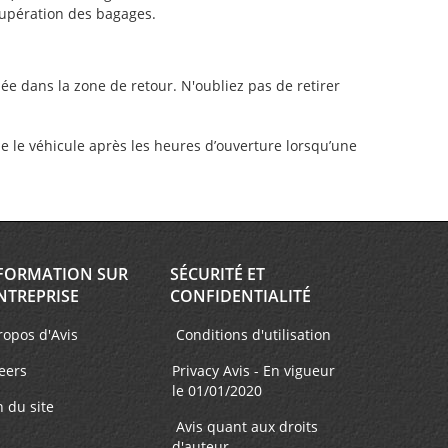
écupération des bagages.
uée dans la zone de retour. N'oubliez pas de retirer
tue le véhicule après les heures d’ouverture lorsqu’une
FORMATION SUR
SÉCURITÉ ET
NTREPRISE
CONFIDENTIALITÉ
ropos d'Avis
Conditions d'utilisation
eers
Privacy Avis - En vigueur
le 01/01/2020
n du site
Avis quant aux droits
d'auteur