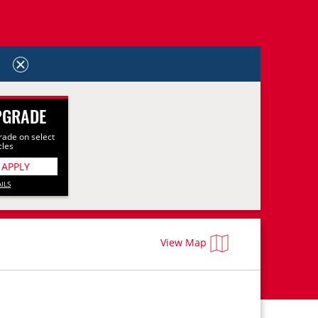
PGRADE
rade on select
cles
 APPLY
ILS
View Map