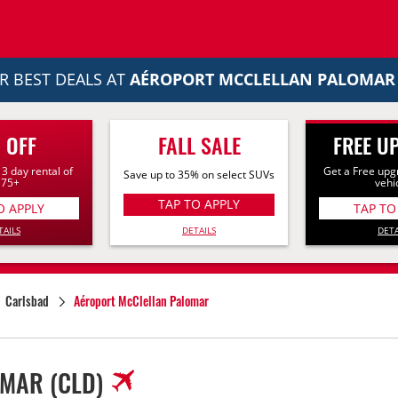
R BEST DEALS AT
AÉROPORT MCCLELLAN PALOMAR
 OFF
FALL SALE
FREE U
 3 day rental of
Get a Free upg
Save up to 35% on select SUVs
175+
vehi
TAP TO APPLY
O APPLY
TAP TO
DETAILS
TAILS
DETA
Carlsbad
Aéroport McClellan Palomar
OMAR
(CLD)