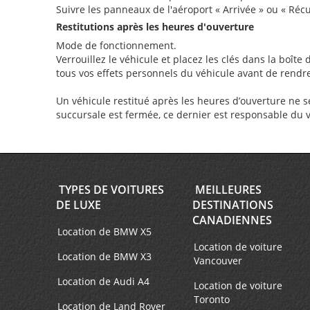
Suivre les panneaux de l'aéroport « Arrivée » ou « Réc
Restitutions après les heures d'ouverture
Mode de fonctionnement.
Verrouillez le véhicule et placez les clés dans la boît
tous vos effets personnels du véhicule avant de rendre 
Un véhicule restitué après les heures d’ouverture ne se
succursale est fermée, ce dernier est responsable du vé
TYPES DE VOITURES
MEILLEURES
DE LUXE
DESTINATIONS
CANADIENNES
Location de BMW X5
Location de voiture
Location de BMW X3
Vancouver
Location de Audi A4
Location de voiture
Toronto
Location de Land Rover