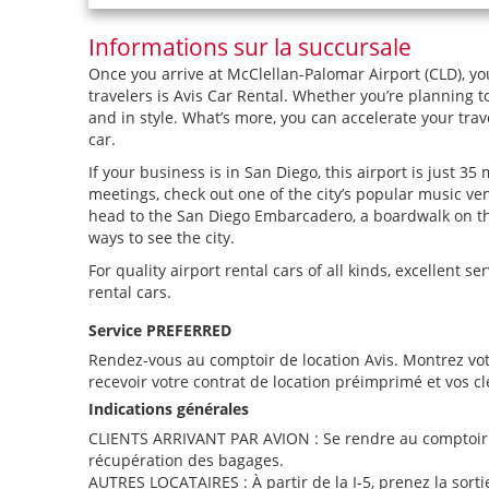
Informations sur la succursale
Once you arrive at McClellan-Palomar Airport (CLD), you
travelers is Avis Car Rental. Whether you’re planning t
and in style. What’s more, you can accelerate your tra
car.
If your business is in San Diego, this airport is just 3
meetings, check out one of the city’s popular music ven
head to the San Diego Embarcadero, a boardwalk on the 
ways to see the city.
For quality airport rental cars of all kinds, excellent 
rental cars.
Service PREFERRED
Rendez-vous au comptoir de location Avis. Montrez vot
recevoir votre contrat de location préimprimé et vos cl
Indications générales
CLIENTS ARRIVANT PAR AVION : Se rendre au comptoir Av
récupération des bagages.
AUTRES LOCATAIRES : À partir de la I-5, prenez la sorti