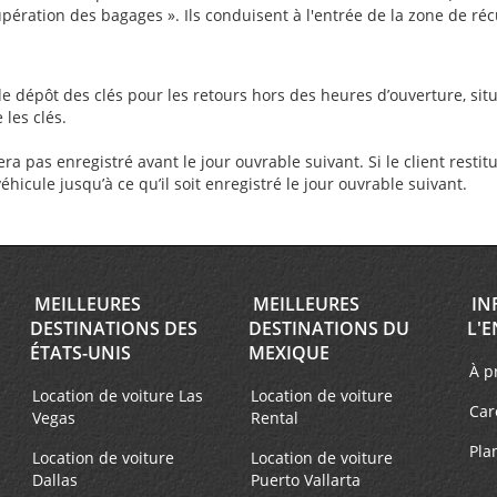
upération des bagages ». Ils conduisent à l'entrée de la zone de r
e de dépôt des clés pour les retours hors des heures d’ouverture, sit
les clés.
ra pas enregistré avant le jour ouvrable suivant. Si le client resti
hicule jusqu’à ce qu’il soit enregistré le jour ouvrable suivant.
MEILLEURES
MEILLEURES
IN
DESTINATIONS DES
DESTINATIONS DU
L'E
ÉTATS-UNIS
MEXIQUE
À p
Location de voiture Las
Location de voiture
Car
Vegas
Rental
Pla
Location de voiture
Location de voiture
Dallas
Puerto Vallarta