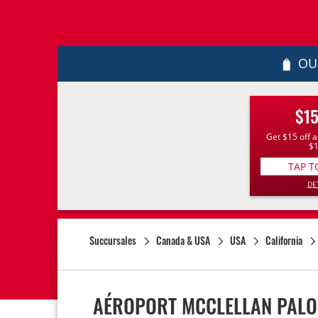
OU
$15
Get $15 off a
$
TAP T
DE
Succursales
Canada & USA
USA
California
AÉROPORT MCCLELLAN PAL