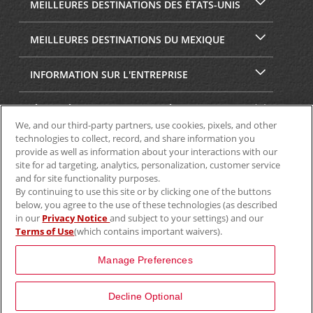
MEILLEURES DESTINATIONS DES ÉTATS-UNIS
MEILLEURES DESTINATIONS DU MEXIQUE
INFORMATION SUR L'ENTREPRISE
SÉCURITÉ ET CONFIDENTIALITÉ
We, and our third-party partners, use cookies, pixels, and other
technologies to collect, record, and share information you
provide as well as information about your interactions with our
site for ad targeting, analytics, personalization, customer service
and for site functionality purposes.
By continuing to use this site or by clicking one of the buttons
below, you agree to the use of these technologies (as described
in our
Privacy Notice
and subject to your settings) and our
Terms of Use
(which contains important waivers).
© Aviscar, Inc., 2024
Manage Preferences
Decline Optional