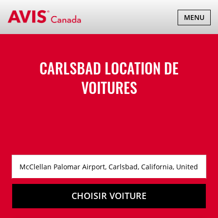
BASCULER
MENU
LA
NAVIGATI
CARLSBAD LOCATION DE
VOITURES
CHOISIR VOITURE