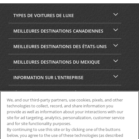
TYPES DE VOITURES DE LUXE
MEILLEURES DESTINATIONS CANADIENNES
MEILLEURES DESTINATIONS DES ÉTATS-UNIS
MEILLEURES DESTINATIONS DU MEXIQUE
INFORMATION SUR L'ENTREPRISE
SÉCURITÉ ET CONFIDENTIALITÉ
We, and our third-party partners, use cookies, pixels, and other
technologies to collect, record, and share information you
provide as well as information about your interactions with our
site for ad targeting, analytics, personalization, customer service
and for site functionality purposes.
By continuing to use this site or by clicking one of the buttons
below, you agree to the use of these technologies (as described