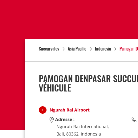
Succursales
Asia Pacific
Indonesia
Pamogan D
PAMOGAN DENPASAR SUCCURS
VÉHICULE
Ngurah Rai Airport
1
Adresse :
Ngurah Rai International,
Bali,
80362,
Indonesia