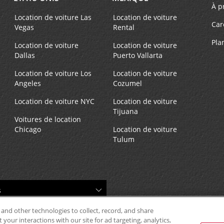
À p
Location de voiture Las
Location de voiture
Car
Vegas
Rental
Pla
Location de voiture
Location de voiture
Dallas
Puerto Vallarta
Location de voiture Los
Location de voiture
Angeles
Cozumel
Location de voiture NYC
Location de voiture
Tijuana
Voitures de location
Chicago
Location de voiture
Tulum
 and other technologies to collect, record, and share
your interactions with our site for ad targeting, analytics,