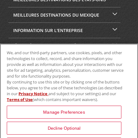
MEILLEURES DESTINATIONS DU MEXIQUE
INFORMATION SUR L'ENTREPRISE
SÉCURITÉ ET CONFIDENTIALITÉ
We, and our third-party partners, use cookies, pixels, and other
technologies to collect, record, and share information you
provide as well as information about your interactions with our
site for ad targeting, analytics, personalization, customer service
and for site functionality purposes.
By continuing to use this site or by clicking one of the buttons
below, you agree to the use of these technologies (as described
in our
Privacy Notice
and subject to your settings) and our
Terms of Use
(which contains important waivers).
© Aviscar, Inc., 2024
Manage Preferences
Decline Optional