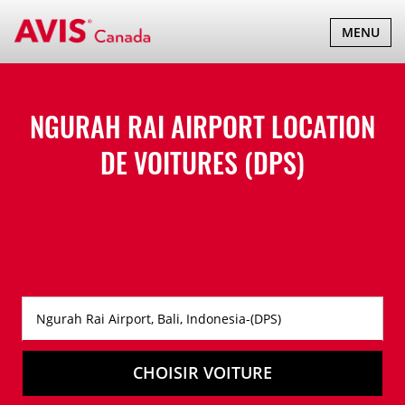
BASCULER
MENU
LA
NAVIGATI
NGURAH RAI AIRPORT LOCATION
DE VOITURES (DPS)
CHOISIR VOITURE