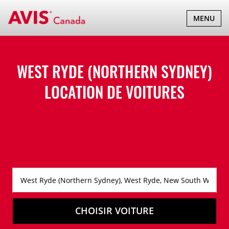
BASCULER
MENU
LA
NAVIGATI
WEST RYDE (NORTHERN SYDNEY)
LOCATION DE VOITURES
CHOISIR VOITURE