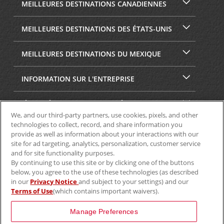
MEILLEURES DESTINATIONS CANADIENNES
MEILLEURES DESTINATIONS DES ÉTATS-UNIS
MEILLEURES DESTINATIONS DU MEXIQUE
INFORMATION SUR L'ENTREPRISE
SÉCURITÉ ET CONFIDENTIALITÉ
We, and our third-party partners, use cookies, pixels, and other
technologies to collect, record, and share information you
provide as well as information about your interactions with our
site for ad targeting, analytics, personalization, customer service
and for site functionality purposes.
By continuing to use this site or by clicking one of the buttons
below, you agree to the use of these technologies (as described
in our
Privacy Notice
and subject to your settings) and our
Terms of Use
(which contains important waivers).
© Aviscar, Inc., 2024
Manage Preferences