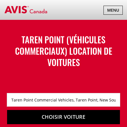
BASCULER
MENU
LA
NAVIGATI
TAREN POINT (VÉHICULES
COMMERCIAUX) LOCATION DE
VOITURES
CHOISIR VOITURE