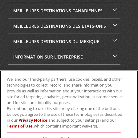
MEILLEURES DESTINATIONS CANADIENNES
MEILLEURES DESTINATIONS DES ÉTATS-UNIS
MEILLEURES DESTINATIONS DU MEXIQUE
INFORMATION SUR L'ENTREPRISE
SÉCURITÉ ET CONFIDENTIALITÉ
We, and our third-party partners, use cookies, pixels, and other
technologies to collect, record, and share information you
provide as well as information about your interactions with our
site for ad targeting, analytics, personalization, customer service
and for site functionality purposes.
By continuing to use this site or by clicking one of the buttons
below, you agree to the use of these technologies (as described
in our
Privacy Notice
and subject to your settings) and our
Terms of Use
(which contains important waivers).
© Aviscar, Inc., 2024