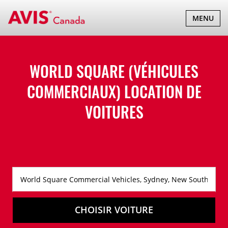
BASCULER
MENU
LA
NAVIGATI
WORLD SQUARE (VÉHICULES
COMMERCIAUX) LOCATION DE
VOITURES
CHOISIR VOITURE