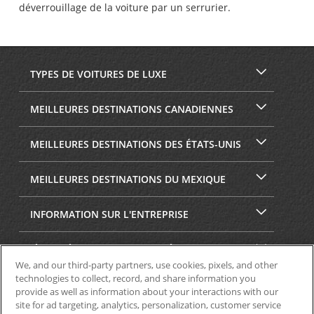
déverrouillage de la voiture par un serrurier.
TYPES DE VOITURES DE LUXE
MEILLEURES DESTINATIONS CANADIENNES
MEILLEURES DESTINATIONS DES ÉTATS-UNIS
MEILLEURES DESTINATIONS DU MEXIQUE
INFORMATION SUR L'ENTREPRISE
SÉCURITÉ ET CONFIDENTIALITÉ
We, and our third-party partners, use cookies, pixels, and other
technologies to collect, record, and share information you
provide as well as information about your interactions with our
site for ad targeting, analytics, personalization, customer service