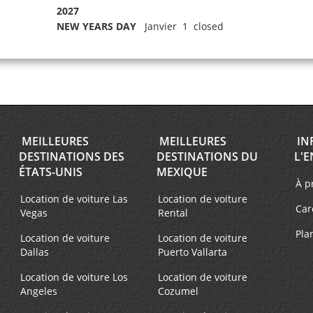
2027
NEW YEARS DAY
Janvier 1 closed
MEILLEURES
MEILLEURES
IN
DESTINATIONS DES
DESTINATIONS DU
L'E
ÉTATS-UNIS
MEXIQUE
À p
Location de voiture Las
Location de voiture
Car
Vegas
Rental
Pla
Location de voiture
Location de voiture
Dallas
Puerto Vallarta
Location de voiture Los
Location de voiture
Angeles
Cozumel