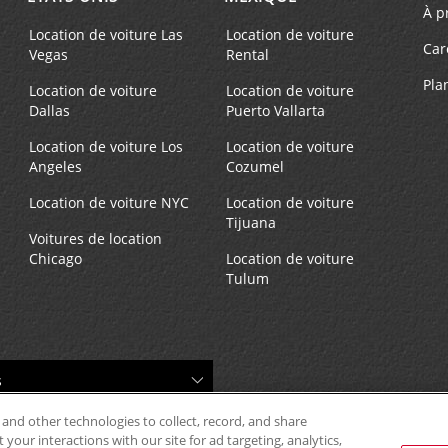
582683234
Mon - Fri 8:00 AM - 12:00 
À p
and 1:00 PM - 5:00 PM
Location de voiture Las
Location de voiture
Car
Vegas
Rental
Service de prise en charge
gratuit disponible
Pla
Location de voiture
Location de voiture
Succursale avec boîte de dép
Dallas
Puerto Vallarta
clés
Location de voiture Los
Location de voiture
Angeles
Cozumel
Location de voiture NYC
Location de voiture
Téléphone :
Heures d'exploitation :
Tijuana
Voitures de location
(49) 751 88000
Mon - Fri 8:00 AM - 5:00 P
Chicago
Location de voiture
Service de prise en charge
Tulum
gratuit disponible
Succursale avec boîte de dép
clés
 and other technologies to collect, record, and share
Téléphone :
Heures d'exploitation :
your interactions with our site for ad targeting, analytics,