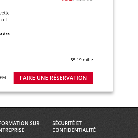
avette
n et
ôt des
55.19 mille
FAIRE UNE RÉSERVATION
 PM
ôt des
FORMATION SUR
SÉCURITÉ ET
57.54 mille
NTREPRISE
CONFIDENTIALITÉ