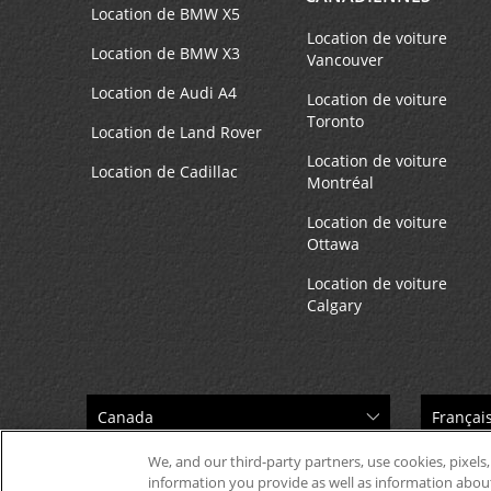
Comercialstrasse 20,
Location de BMW X5
Location de voiture
Chur,
7000,
Switzerland
Location de BMW X3
Vancouver
Location de Audi A4
Location de voiture
Toronto
Location de Land Rover
Location de voiture
Location de Cadillac
Montréal
Ravensburg
4
Location de voiture
Adresse :
Ottawa
Franz Beerstr 27,
Location de voiture
Ravensburg,
88213,
Germany
Calgary
Ravensburg Commercial Vehicles
5
We, and our third-party partners, use cookies, pixels,
Adresse :
information you provide as well as information about 