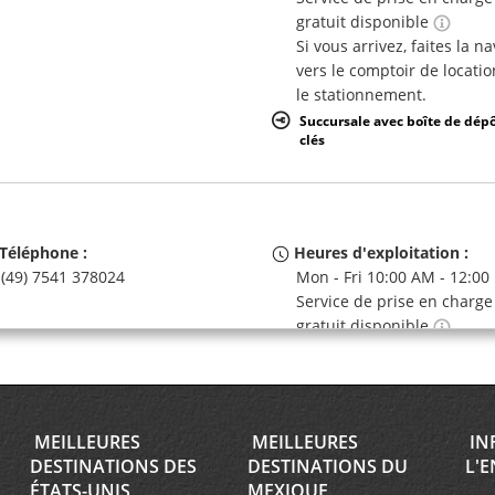
gratuit disponible
Si vous arrivez, faites la n
vers le comptoir de locatio
le stationnement.
Succursale avec boîte de dép
clés
Téléphone :
Heures d'exploitation :
(49) 7541 378024
Mon - Fri 10:00 AM - 12:00
Service de prise en charge
gratuit disponible
Succursale avec boîte de dép
clés
MEILLEURES
MEILLEURES
IN
DESTINATIONS DES
DESTINATIONS DU
L'E
Téléphone :
Heures d'exploitation :
ÉTATS-UNIS
MEXIQUE