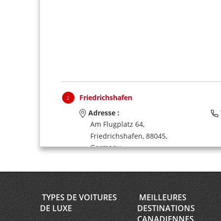
Friedrichshafen
2
Adresse :
Am Flugplatz 64,
Friedrichshafen,
88045,
Germany
TYPES DE VOITURES
MEILLEURES
Chur
3
DE LUXE
DESTINATIONS
Adresse :
CANADIENNES