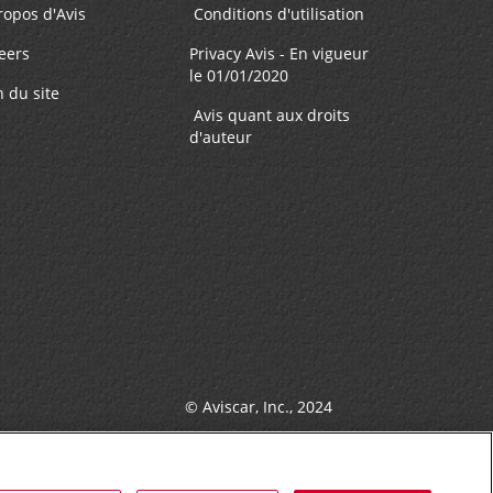
FAIRE UNE RÉSERVATION
PM
ropos d'Avis
Conditions d'utilisation
eers
Privacy Avis - En vigueur
le 01/01/2020
n du site
ôt des
Avis quant aux droits
d'auteur
60.09 mille
FAIRE UNE RÉSERVATION
M
ôt des
© Aviscar, Inc., 2024
60.09 mille