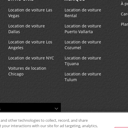
À p
Location de voiture Las
Location de voiture
Car
Vegas
Rental
Pla
Location de voiture
Location de voiture
Dallas
Puerto Vallarta
Location de voiture Los
Location de voiture
Angeles
Cozumel
Location de voiture NYC
Location de voiture
Tijuana
Voitures de location
Chicago
Location de voiture
Tulum
 and other technologies to collect, record, and share
your interactions with our site for ad targeting, analytics,