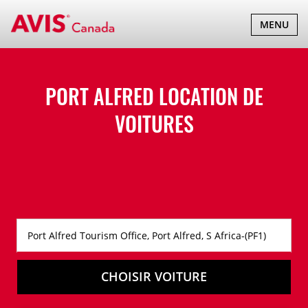
BASCULER
MENU
LA
NAVIGATI
PORT ALFRED LOCATION DE
VOITURES
CHOISIR VOITURE