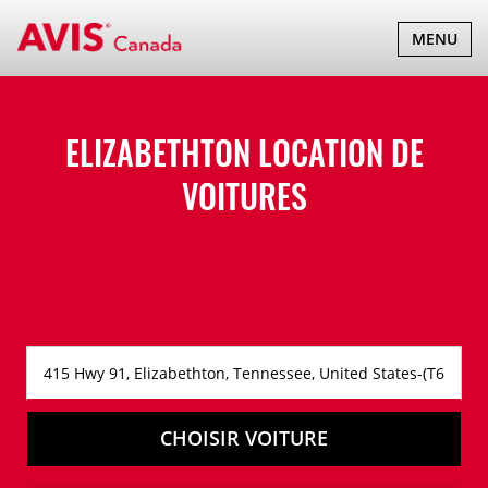
BASCULER
MENU
LA
NAVIGATI
ELIZABETHTON LOCATION DE
VOITURES
CHOISIR VOITURE