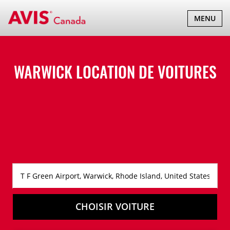
BASCULER
MENU
LA
NAVIGATI
WARWICK LOCATION DE VOITURES
CHOISIR VOITURE