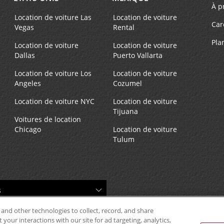
À p
Location de voiture Las
Location de voiture
Car
Vegas
Rental
Pla
Location de voiture
Location de voiture
Dallas
Puerto Vallarta
Location de voiture Los
Location de voiture
Angeles
Cozumel
Location de voiture NYC
Location de voiture
Tijuana
Voitures de location
Chicago
Location de voiture
Tulum
 and other technologies to collect, record, and share
your interactions with our site for ad targeting, analytics,