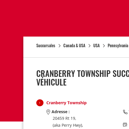
Succursales
Canada & USA
USA
Pennsylvania
CRANBERRY TOWNSHIP SUCCU
VÉHICULE
Cranberry Township
1
Adresse :
20459 Rt 19,
(aka Perry Hwy),