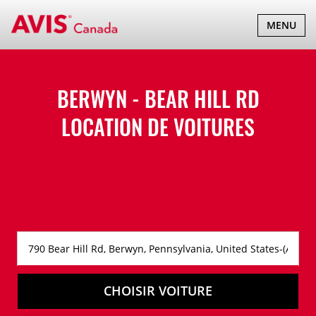
BASCULER
MENU
LA
NAVIGATI
BERWYN - BEAR HILL RD
LOCATION DE VOITURES
CHOISIR VOITURE