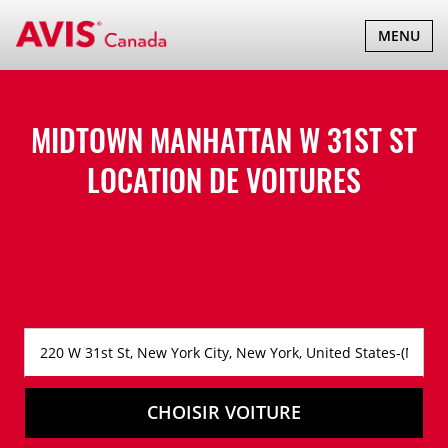
BASCULER
MENU
LA
NAVIGATI
MIDTOWN MANHATTAN W 31ST ST
LOCATION DE VOITURES
CHOISIR VOITURE