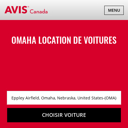
BASCULER
MENU
LA
NAVIGATI
OMAHA LOCATION DE VOITURES
CHOISIR VOITURE