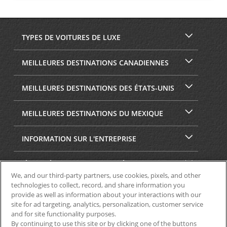
TYPES DE VOITURES DE LUXE
MEILLEURES DESTINATIONS CANADIENNES
MEILLEURES DESTINATIONS DES ÉTATS-UNIS
MEILLEURES DESTINATIONS DU MEXIQUE
INFORMATION SUR L'ENTREPRISE
SÉCURITÉ ET CONFIDENTIALITÉ
We, and our third-party partners, use cookies, pixels, and other
technologies to collect, record, and share information you
provide as well as information about your interactions with our
site for ad targeting, analytics, personalization, customer service
and for site functionality purposes.
By continuing to use this site or by clicking one of the buttons