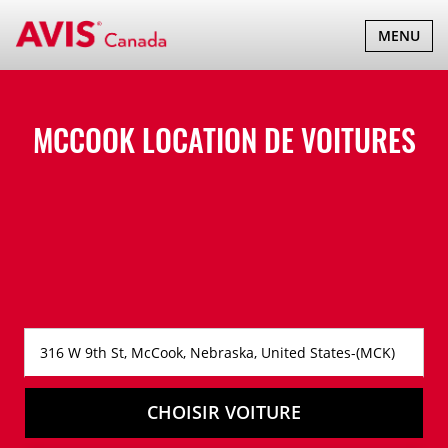
BASCULER
MENU
LA
NAVIGATI
MCCOOK LOCATION DE VOITURES
CHOISIR VOITURE