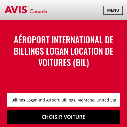
BASCULER
MENU
LA
NAVIGATI
AÉROPORT INTERNATIONAL DE
BILLINGS LOGAN LOCATION DE
VOITURES (BIL)
CHOISIR VOITURE