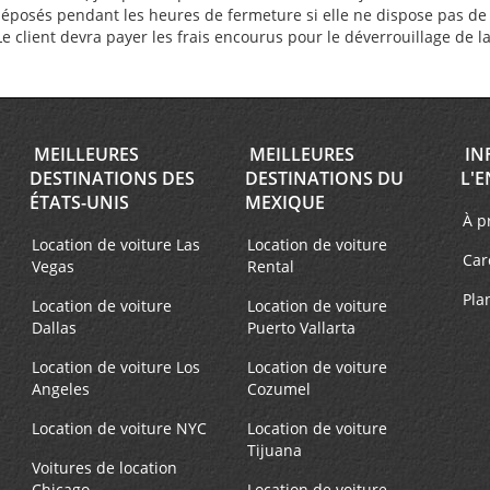
déposés pendant les heures de fermeture si elle ne dispose pas de b
. Le client devra payer les frais encourus pour le déverrouillage de l
MEILLEURES
MEILLEURES
IN
DESTINATIONS DES
DESTINATIONS DU
L'E
ÉTATS-UNIS
MEXIQUE
À p
Location de voiture Las
Location de voiture
Car
Vegas
Rental
Pla
Location de voiture
Location de voiture
Dallas
Puerto Vallarta
Location de voiture Los
Location de voiture
Angeles
Cozumel
Location de voiture NYC
Location de voiture
Tijuana
Voitures de location
Chicago
Location de voiture