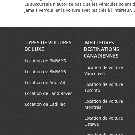
La succursale n'autorise pas que les véhicules soient 
jamais verrouiller la voiture avec les clés à l'intérieur
TYPES DE VOITURES
MEILLEURES
DE LUXE
DESTINATIONS
CANADIENNES
Location de BMW X5
Location de voiture
Location de BMW X3
Vancouver
Location de Audi A4
Location de voiture
Toronto
Location de Land Rover
Location de voiture
Location de Cadillac
Montréal
Location de voiture
Ottawa
Location de voiture