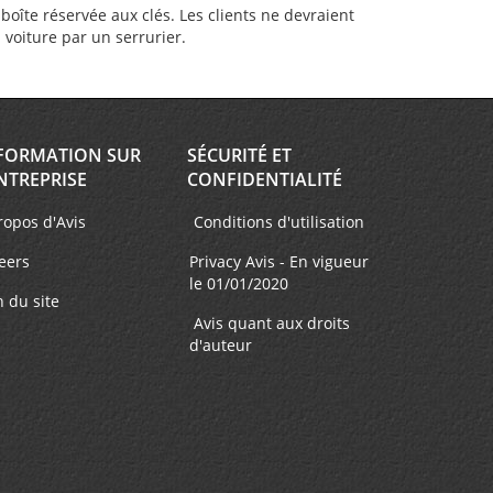
oîte réservée aux clés. Les clients ne devraient
a voiture par un serrurier.
FORMATION SUR
SÉCURITÉ ET
NTREPRISE
CONFIDENTIALITÉ
ropos d'Avis
Conditions d'utilisation
eers
Privacy Avis - En vigueur
le 01/01/2020
n du site
Avis quant aux droits
d'auteur