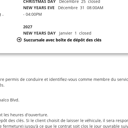
CHRISTMAS DAY
Décembre 25 closed
NEW YEARS EVE
Décembre 31 08:00AM
- 04:00PM
 -
2027
NEW YEARS DAY
Janvier 1 closed
Succursale avec boîte de dépôt des clés
re permis de conduire et identifiez-vous comme membre du service 
és.
palco Blvd.
nt les heures d'ouverture.
des clés. Si le client choisit de laisser le véhicule, il sera respon
ermeture) jusqu’à ce que le contrat soit clos le jour ouvrable sui