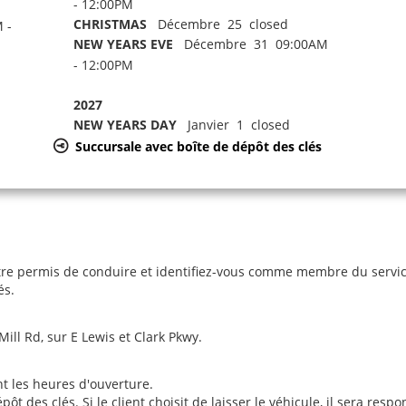
- 12:00PM
CHRISTMAS
Décembre 25 closed
 -
NEW YEARS EVE
Décembre 31 09:00AM
- 12:00PM
2027
NEW YEARS DAY
Janvier 1 closed
Succursale avec boîte de dépôt des clés
re permis de conduire et identifiez-vous comme membre du service 
és.
ill Rd, sur E Lewis et Clark Pkwy.
nt les heures d'ouverture.
des clés. Si le client choisit de laisser le véhicule, il sera respon