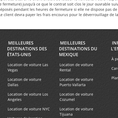
ermeture) jusqu’à ce que le contrat soit clos le jour ouvrable sui
déposés pendant les heures de fermeture si elle ne dispose pas de b
. Le client devra payer les frais encourus pour le déverrouillage de l
MEILLEURES
MEILLEURES
IN
DESTINATIONS DES
DESTINATIONS DU
L'E
ÉTATS-UNIS
MEXIQUE
À p
Location de voiture Las
Location de voiture
Car
Vegas
Rental
Pla
Location de voiture
Location de voiture
Dallas
Puerto Vallarta
Location de voiture Los
Location de voiture
Angeles
Cozumel
Location de voiture NYC
Location de voiture
Tijuana