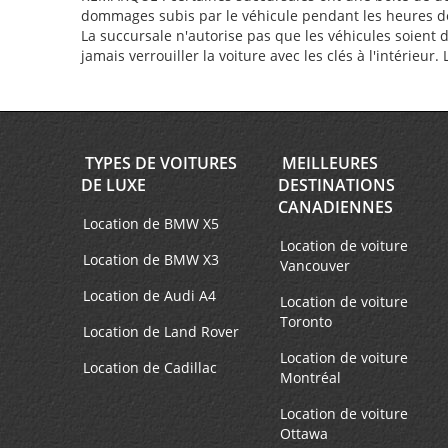
dommages subis par le véhicule pendant les heures de f
La succursale n'autorise pas que les véhicules soient 
jamais verrouiller la voiture avec les clés à l'intérieur
TYPES DE VOITURES
MEILLEURES
DE LUXE
DESTINATIONS
CANADIENNES
Location de BMW X5
Location de voiture
Location de BMW X3
Vancouver
Location de Audi A4
Location de voiture
Toronto
Location de Land Rover
Location de voiture
Location de Cadillac
Montréal
Location de voiture
Ottawa