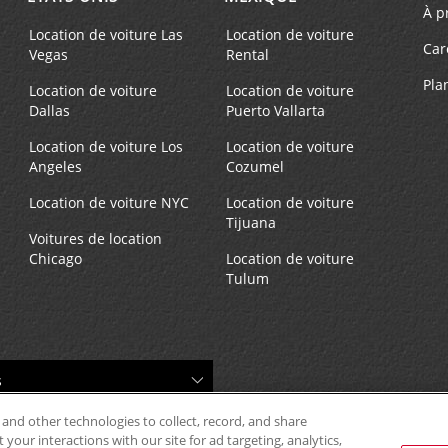
À p
Location de voiture Las
Location de voiture
Car
Vegas
Rental
Pla
Location de voiture
Location de voiture
Dallas
Puerto Vallarta
Location de voiture Los
Location de voiture
Angeles
Cozumel
Location de voiture NYC
Location de voiture
Tijuana
Voitures de location
Chicago
Location de voiture
Tulum
 and other technologies to collect, record, and share
your interactions with our site for ad targeting, analytics,