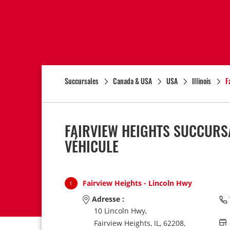
Succursales
Canada & USA
USA
Illinois
F
FAIRVIEW HEIGHTS SUCCURS
VÉHICULE
Fairview Heights - Lincoln Hwy
1
Adresse :
10 Lincoln Hwy,
Fairview Heights,
IL,
62208,