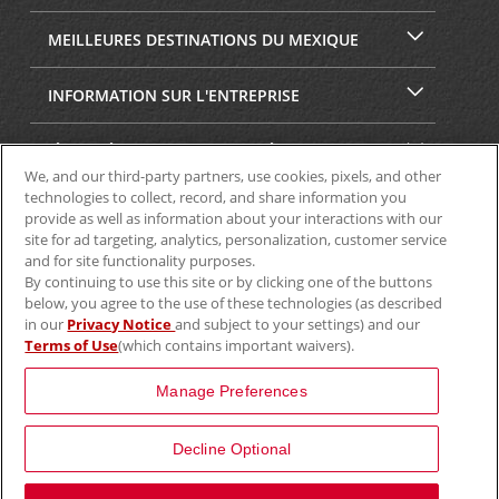
MEILLEURES DESTINATIONS DU MEXIQUE
INFORMATION SUR L'ENTREPRISE
SÉCURITÉ ET CONFIDENTIALITÉ
We, and our third-party partners, use cookies, pixels, and other
technologies to collect, record, and share information you
provide as well as information about your interactions with our
site for ad targeting, analytics, personalization, customer service
and for site functionality purposes.
By continuing to use this site or by clicking one of the buttons
below, you agree to the use of these technologies (as described
in our
Privacy Notice
and subject to your settings) and our
Terms of Use
(which contains important waivers).
© Aviscar, Inc., 2024
Manage Preferences
Decline Optional
View Map