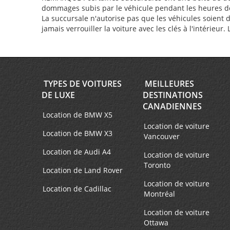
dommages subis par le véhicule pendant les heures de f
La succursale n'autorise pas que les véhicules soient 
jamais verrouiller la voiture avec les clés à l'intérieur
TYPES DE VOITURES
MEILLEURES
DE LUXE
DESTINATIONS
CANADIENNES
Location de BMW X5
Location de voiture
Location de BMW X3
Vancouver
Location de Audi A4
Location de voiture
Toronto
Location de Land Rover
Location de voiture
Location de Cadillac
Montréal
Location de voiture
Ottawa