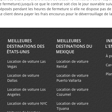
ermeture) jusqu’à ce que le contrat soit clos le jour ouvrable sui
déposés pendant les heures de fermeture si elle ne dispose pas de b
. Le client devra payer les frais encourus pour le déverrouillage de l
MEILLEURES
MEILLEURES
IN
DESTINATIONS DES
DESTINATIONS DU
L'E
ÉTATS-UNIS
MEXIQUE
À p
Location de voiture Las
Location de voiture
Car
Vegas
Rental
Pla
Location de voiture
Location de voiture
Dallas
Puerto Vallarta
Location de voiture Los
Location de voiture
Angeles
Cozumel
Location de voiture NYC
Location de voiture
Tijuana