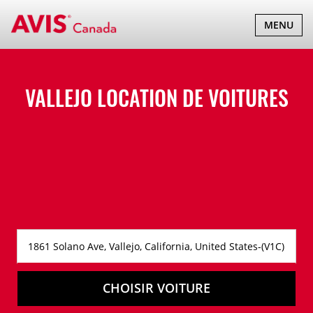
BASCULER
MENU
LA
NAVIGATI
VALLEJO LOCATION DE VOITURES
CHOISIR VOITURE