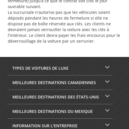
fermeture) jusqu’à ce que le contrat soit clos le jour
ouvrable suivant.
La succursale n'autorise pas que les véhicules soient
déposés pendant les heures de fermeture si elle ne
dispose pas de boîte réservée aux clés. Les clients ne
devraient jamais verrouiller la voiture avec les clés à
l'intérieur. Le client devra payer les frais encourus pour le
déverrouillage de la voiture par un serrurier.
TYPES DE VOITURES DE LUXE
MEILLEURES DESTINATIONS CANADIENNES
MEILLEURES DESTINATIONS DES ÉTATS-UNIS
MEILLEURES DESTINATIONS DU MEXIQUE
INFORMATION SUR L'ENTREPRISE