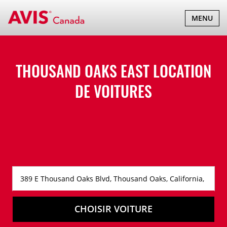
BASCULER
MENU
LA
NAVIGATI
THOUSAND OAKS EAST LOCATION
DE VOITURES
CHOISIR VOITURE