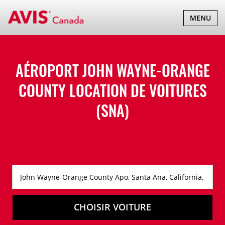
BASCULER
MENU
LA
NAVIGATI
AÉROPORT JOHN WAYNE-ORANGE
COUNTY LOCATION DE VOITURES
(SNA)
CHOISIR VOITURE