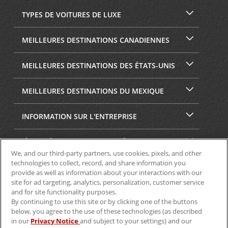
TYPES DE VOITURES DE LUXE
MEILLEURES DESTINATIONS CANADIENNES
MEILLEURES DESTINATIONS DES ÉTATS-UNIS
MEILLEURES DESTINATIONS DU MEXIQUE
INFORMATION SUR L'ENTREPRISE
SÉCURITÉ ET CONFIDENTIALITÉ
We, and our third-party partners, use cookies, pixels, and other
technologies to collect, record, and share information you
provide as well as information about your interactions with our
site for ad targeting, analytics, personalization, customer service
and for site functionality purposes.
By continuing to use this site or by clicking one of the buttons
below, you agree to the use of these technologies (as described
in our
Privacy Notice
and subject to your settings) and our