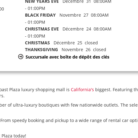
NEW YEARS EVE
Décembre 31 08:00AM
- 01:00PM
00
BLACK FRIDAY
Novembre 27 08:00AM
- 01:00PM
CHRISTMAS EVE
Décembre 24 08:00AM
- 01:00PM
CHRISTMAS
Décembre 25 closed
THANKSGIVING
Novembre 26 closed
Succursale avec boîte de dépôt des clés
oast Plaza luxury shopping mall is
California's
biggest. Featuring th
rs.
 of ultra-luxury boutiques with few nationwide outlets. The selec
. From speedy booking and pickup to a wide range of rental car opt
 Plaza today!