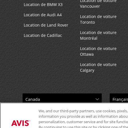
Location de voiture
Location de BMW X3
Vancouver
Location de Audi A4
Location de voiture
Toronto
Location de Land Rover
Location de voiture
Location de Cadillac
Montréal
Location de voiture
Ottawa
Location de voiture
Calgary
We, and our third-party partners, use cookies, pixels,
information you provide as well as information about 
personalization, customer service and for site functi
By continuing to use this site or by clicking one of 