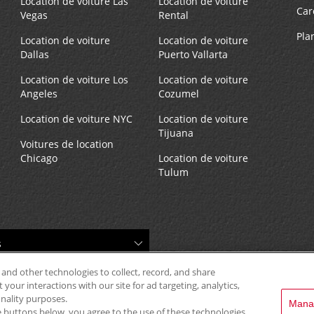
Location de voiture Las
Location de voiture
Car
Vegas
Rental
Pla
Location de voiture
Location de voiture
Dallas
Puerto Vallarta
Location de voiture Los
Location de voiture
Angeles
Cozumel
Location de voiture NYC
Location de voiture
Tijuana
Voitures de location
Chicago
Location de voiture
Tulum
 and other technologies to collect, record, and share
your interactions with our site for ad targeting, analytics,
onality purposes.
Mana
the buttons below, you agree to the use of these technologies