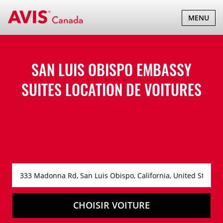
BASCULER
MENU
LA
NAVIGATI
SAN LUIS OBISPO EMBASSY
SUITES LOCATION DE VOITURES
CHOISIR VOITURE