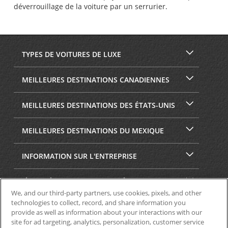
déverrouillage de la voiture par un serrurier.
TYPES DE VOITURES DE LUXE
MEILLEURES DESTINATIONS CANADIENNES
MEILLEURES DESTINATIONS DES ÉTATS-UNIS
MEILLEURES DESTINATIONS DU MEXIQUE
INFORMATION SUR L'ENTREPRISE
SÉCURITÉ ET CONFIDENTIALITÉ
We, and our third-party partners, use cookies, pixels, and other
technologies to collect, record, and share information you
provide as well as information about your interactions with our
site for ad targeting, analytics, personalization, customer service