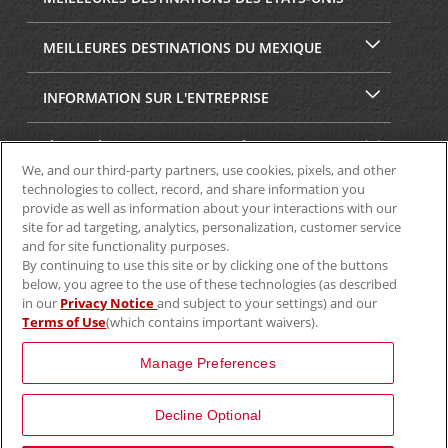
MEILLEURES DESTINATIONS DU MEXIQUE
INFORMATION SUR L'ENTREPRISE
SÉCURITÉ ET CONFIDENTIALITÉ
We, and our third-party partners, use cookies, pixels, and other
technologies to collect, record, and share information you
provide as well as information about your interactions with our
site for ad targeting, analytics, personalization, customer service
and for site functionality purposes.
By continuing to use this site or by clicking one of the buttons
below, you agree to the use of these technologies (as described
in our
Privacy Notice
and subject to your settings) and our
Terms of Use
(which contains important waivers).
© Aviscar, Inc., 2024
Manage Preferences
Decline Optional