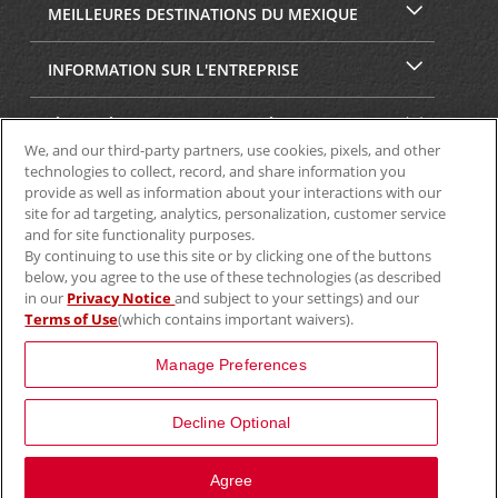
MEILLEURES DESTINATIONS DU MEXIQUE
INFORMATION SUR L'ENTREPRISE
SÉCURITÉ ET CONFIDENTIALITÉ
We, and our third-party partners, use cookies, pixels, and other
technologies to collect, record, and share information you
provide as well as information about your interactions with our
site for ad targeting, analytics, personalization, customer service
and for site functionality purposes.
By continuing to use this site or by clicking one of the buttons
below, you agree to the use of these technologies (as described
in our
Privacy Notice
and subject to your settings) and our
Terms of Use
(which contains important waivers).
© Aviscar, Inc., 2024
Manage Preferences
Decline Optional
View Map
Agree