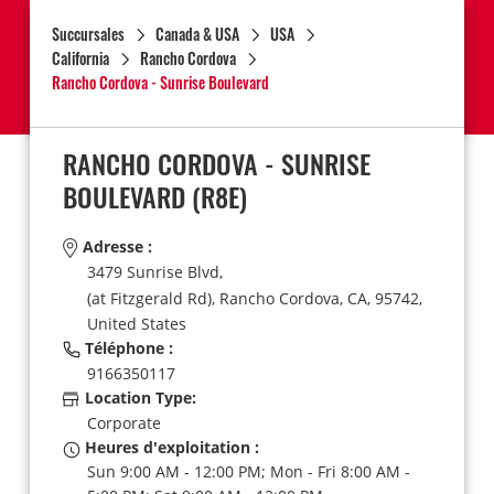
Succursales
Canada & USA
USA
California
Rancho Cordova
Rancho Cordova - Sunrise Boulevard
RANCHO CORDOVA - SUNRISE
BOULEVARD
(R8E)
Adresse :
3479 Sunrise Blvd,
(at Fitzgerald Rd),
Rancho Cordova,
CA,
95742,
United States
Téléphone :
9166350117
Location Type:
Corporate
Heures d'exploitation :
Sun 9:00 AM - 12:00 PM; Mon - Fri 8:00 AM -