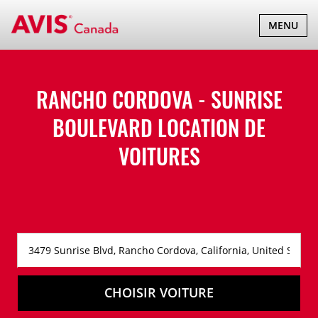
BASCULER
MENU
LA
NAVIGATI
RANCHO CORDOVA - SUNRISE
BOULEVARD LOCATION DE
VOITURES
CHOISIR VOITURE