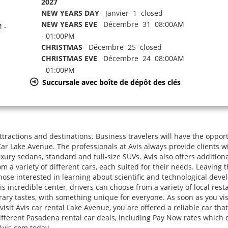
2027
NEW YEARS DAY
Janvier 1 closed
NEW YEARS EVE
Décembre 31 08:00AM
 -
- 01:00PM
CHRISTMAS
Décembre 25 closed
CHRISTMAS EVE
Décembre 24 08:00AM
- 01:00PM
Succursale avec boîte de dépôt des clés
attractions and destinations. Business travelers will have the opport
Car Lake Avenue. The professionals at Avis always provide clients wi
luxury sedans, standard and full-size SUVs. Avis also offers additi
 from a variety of different cars, each suited for their needs. Leavin
hose interested in learning about scientific and technological deve
his incredible center, drivers can choose from a variety of local rest
ary tastes, with something unique for everyone. As soon as you visi
sit Avis car rental Lake Avenue, you are offered a reliable car tha
ifferent Pasadena rental car deals, including Pay Now rates which 
Avis.com today.