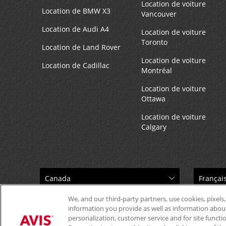
Location de voiture
Location de BMW X3
Vancouver
Location de Audi A4
Location de voiture
Toronto
Location de Land Rover
Location de voiture
Location de Cadillac
Montréal
Location de voiture
Ottawa
Location de voiture
Calgary
We, and our third-party partners, use cookies, pixels,
information you provide as well as information about 
personalization, customer service and for site functi