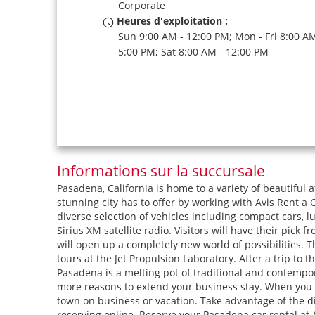
Corporate
Heures d'exploitation :
Sun 9:00 AM - 12:00 PM; Mon - Fri 8:00 AM
5:00 PM; Sat 8:00 AM - 12:00 PM
Informations sur la succursale
Pasadena, California is home to a variety of beautiful 
stunning city has to offer by working with Avis Rent a 
diverse selection of vehicles including compact cars, 
Sirius XM satellite radio. Visitors will have their pick
will open up a completely new world of possibilities. T
tours at the Jet Propulsion Laboratory. After a trip to t
Pasadena is a melting pot of traditional and contempor
more reasons to extend your business stay. When you vi
town on business or vacation. Take advantage of the d
reserving online. Reserve your Pasadena car rental at 