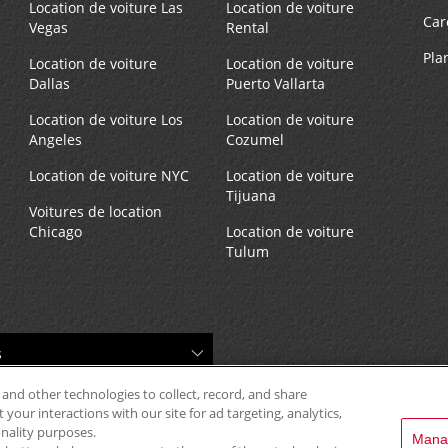
Location de voiture Las
Location de voiture
Car
Vegas
Rental
Pla
Location de voiture
Location de voiture
Dallas
Puerto Vallarta
Location de voiture Los
Location de voiture
Angeles
Cozumel
Location de voiture NYC
Location de voiture
Tijuana
Voitures de location
Chicago
Location de voiture
Tulum
 and other technologies to collect, record, and share
your interactions with our site for ad targeting, analytics,
onality purposes.
Mana