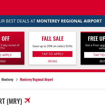
UR BEST DEALS AT
MONTEREY REGIONAL AIRPORT
 OFF
FALL SALE
FREE U
 3 day rental of
Get a Free upg
Save up to 35% on select SUVs
175+
vehi
TAP TO APPLY
O APPLY
TAP TO
DETAILS
TAILS
DETA
Monterey
Monterey Regional Airport
RT
(MRY)