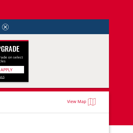
PGRADE
rade on select
cles
 APPLY
ILS
View Map