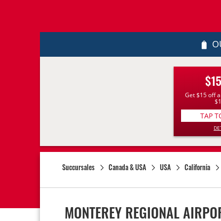
O
$15
Get $15 off a
$
TAP T
DE
Succursales
Canada & USA
USA
California
MONTEREY REGIONAL AIRPO