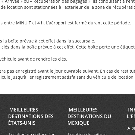
 Arrivée » ou « Récupération des bagages ». Ils conduisent à l'ent
 de location sont stationnées à l'extérieur de la zone de récupérat
 entre MINUIT et 4 h. L’aéroport est fermé durant cette période.
s la boîte prévue à cet effet dans la succursale.
es clés dans la boîte prévue à cet effet. Cette boîte porte une étique
véhicule avant de rendre les clés.
era pas enregistré avant le jour ouvrable suivant. En cas de restitu
icule jusqu'à l'enregistrement satisfaisant du véhicule de location 
MEILLEURES
MEILLEURES
IN
DESTINATIONS DES
DESTINATIONS DU
L'E
ÉTATS-UNIS
MEXIQUE
À p
Location de voiture Las
Location de voiture