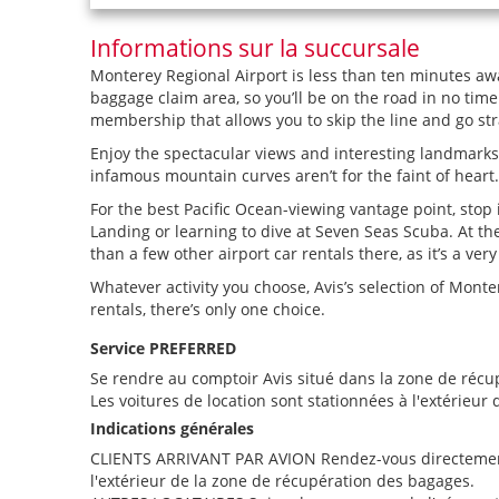
Informations sur la succursale
Monterey Regional Airport is less than ten minutes away 
baggage claim area, so you’ll be on the road in no tim
membership that allows you to skip the line and go stra
Enjoy the spectacular views and interesting landmarks
infamous mountain curves aren’t for the faint of heart.
For the best Pacific Ocean-viewing vantage point, stop 
Landing or learning to dive at Seven Seas Scuba. At th
than a few other airport car rentals there, as it’s a ver
Whatever activity you choose, Avis’s selection of Monter
rentals, there’s only one choice.
Service PREFERRED
Se rendre au comptoir Avis situé dans la zone de récu
Les voitures de location sont stationnées à l'extérieur
Indications générales
CLIENTS ARRIVANT PAR AVION Rendez-vous directement a
l'extérieur de la zone de récupération des bagages.