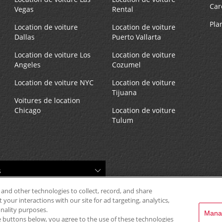
Car
Vegas
Rental
Pla
Location de voiture
Location de voiture
Dallas
Puerto Vallarta
Location de voiture Los
Location de voiture
Angeles
Cozumel
Location de voiture NYC
Location de voiture
Tijuana
Voitures de location
Chicago
Location de voiture
Tulum
 and other technologies to collect, record, and share
your interactions with our site for ad targeting, analytics,
onality purposes.
Mana
the buttons below, you agree to the use of these technologies