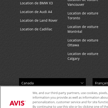
Location de BMW X3
Vancouver
Location de Audi A4
Location de voiture
Toronto
Location de Land Rover
Location de voiture
Location de Cadillac
Montréal
Location de voiture
Ottawa
Location de voiture
Calgary
We, and our third-party partners, use cookies, pixels,
information you provide as well as information about 
personalization, customer service and for site functi
By continuing to use this site or by clicking one of 