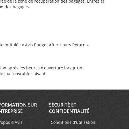
rée de la zone de récupération des bagages. Entrez et
ion des bagages.
tte intitulée « Avis Budget After Hours Return »
tion après les heures d’ouverture lorsqu’une
le jour ouvrable suivant.
FORMATION SUR
SÉCURITÉ ET
NTREPRISE
CONFIDENTIALITÉ
ropos d'Avis
Conditions d'utilisation