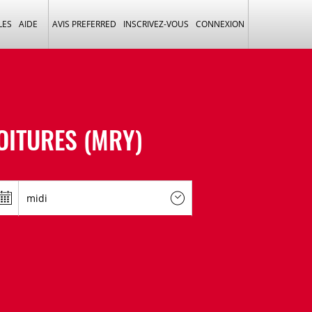
LES
AIDE
AVIS PREFERRED
INSCRIVEZ-VOUS
CONNEXION
OITURES (MRY)