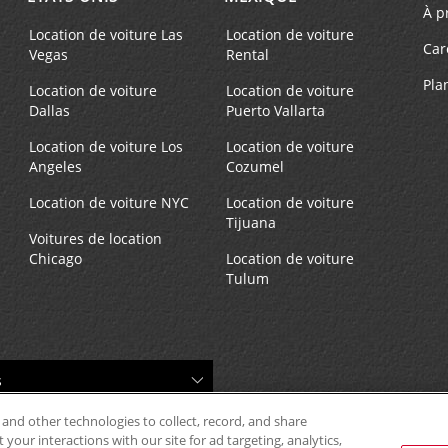
À p
Location de voiture Las
Location de voiture
Car
Vegas
Rental
Pla
Location de voiture
Location de voiture
Dallas
Puerto Vallarta
Location de voiture Los
Location de voiture
Angeles
Cozumel
Location de voiture NYC
Location de voiture
Tijuana
Voitures de location
Chicago
Location de voiture
Tulum
 and other technologies to collect, record, and share
your interactions with our site for ad targeting, analytics,