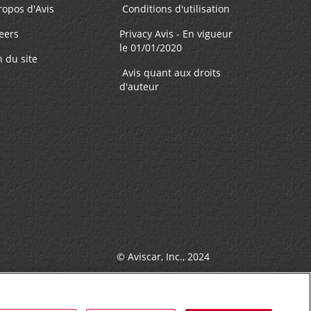
ropos d'Avis
Conditions d'utilisation
eers
Privacy Avis - En vigueur
10.83 mille
le 01/01/2020
n du site
Avis quant aux droits
FAIRE UNE RÉSERVATION
n -
d'auteur
9:00
12.26 mille
FAIRE UNE RÉSERVATION
M
© Aviscar, Inc., 2024
ôt des