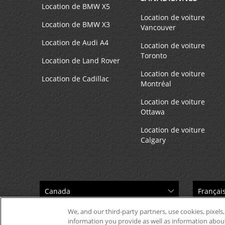
Location de BMW X5
Location de voiture
Location de BMW X3
Vancouver
El Mercado Shopping Center
4
Location de Audi A4
Adresse :
Location de voiture
Toronto
1501 El Camino Real - Ste 201,
Location de Land Rover
(lower level),
Belmont,
CA,
Location de voiture
Location de Cadillac
94002,
United States
Montréal
Location de voiture
Ottawa
Closed to Public - HPE Employees Only
5
Location de voiture
Calgary
Adresse :
Preferred Wizard Number
Required,
6280 America Center Dr,
HPE Only-San Jose,
CA,
94304,
United States
We, and our third-party partners, use cookies, pixels,
information you provide as well as information about 