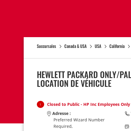
Succursales
Canada & USA
USA
California
HEWLETT PACKARD ONLY/PAL
LOCATION DE VÉHICULE
Closed to Public - HP Inc Employees Only
1
Adresse :
Preferred Wizard Number
Required,