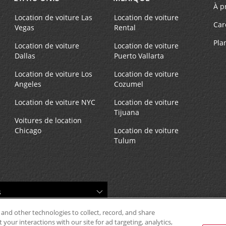
À p
Location de voiture Las
Location de voiture
Car
Vegas
Rental
Pla
Téléphone :
Heures d'exploitation :
Location de voiture
Location de voiture
Dallas
Puerto Vallarta
(1) 650-594-2847
Sun 9:00 AM - 1:00 PM; Mo
Location Type:
Fri 8:00 AM - 5:00 PM; Sat 
Location de voiture Los
Location de voiture
Corporate
AM - 1:00 PM
Angeles
Cozumel
Location de voiture NYC
Location de voiture
Tijuana
Voitures de location
Chicago
Location de voiture
Tulum
Téléphone :
Heures d'exploitation :
4082467900
Mon - Fri 8:00 AM - 4:00 P
Location Type:
Service de prise en charge
Corporate
gratuit disponible
Succursale avec boîte de dép
clés
 and other technologies to collect, record, and share
your interactions with our site for ad targeting, analytics,