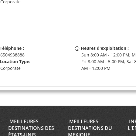
Corporate
Téléphone :
Heures d'exploitation :
6504938888
Sun 8:00 AM - 12:00 PM; M
Location Type:
Fri 8:00 AM - 5:00 PM; Sat 
Corporate
AM - 12:00 PM
Téléphone :
Heures d'exploitation :
6509692968
Sun 8:00 AM - 12:00 PM; M
Location Type:
Fri 8:00 AM - 5:00 PM; Sat 
MEILLEURES
MEILLEURES
IN
Corporate
AM - 12:00 PM
DESTINATIONS DES
DESTINATIONS DU
L'E
ÉTATS-UNIS
MEXIQUE