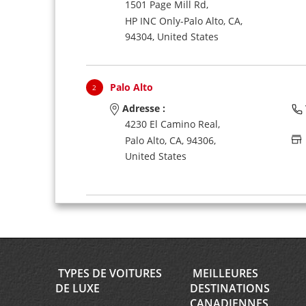
1501 Page Mill Rd,
HP INC Only-Palo Alto,
CA,
94304,
United States
Palo Alto
2
Adresse :
4230 El Camino Real,
Palo Alto,
CA,
94306,
United States
Mountain View
3
Adresse :
2452 Old Middlefield Way,
Mountain View,
CA,
94043,
TYPES DE VOITURES
MEILLEURES
United States
DE LUXE
DESTINATIONS
CANADIENNES