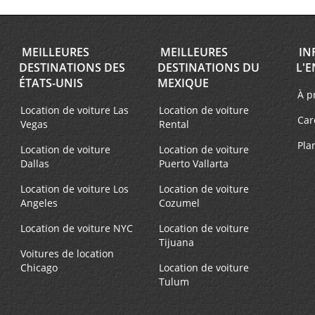
MEILLEURES
MEILLEURES
IN
DESTINATIONS DES
DESTINATIONS DU
L'E
ÉTATS-UNIS
MEXIQUE
À p
Location de voiture Las
Location de voiture
Car
Vegas
Rental
Pla
Location de voiture
Location de voiture
Dallas
Puerto Vallarta
Location de voiture Los
Location de voiture
Angeles
Cozumel
Location de voiture NYC
Location de voiture
Tijuana
Voitures de location
Chicago
Location de voiture
Tulum