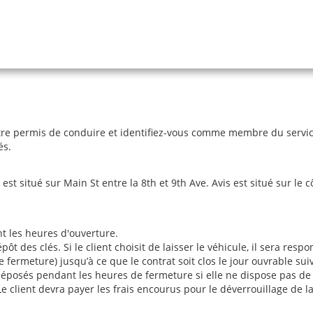
re permis de conduire et identifiez-vous comme membre du service 
és.
t situé sur Main St entre la 8th et 9th Ave. Avis est situé sur le 
nt les heures d'ouverture.
des clés. Si le client choisit de laisser le véhicule, il sera respon
ermeture) jusqu’à ce que le contrat soit clos le jour ouvrable sui
déposés pendant les heures de fermeture si elle ne dispose pas de b
. Le client devra payer les frais encourus pour le déverrouillage de l