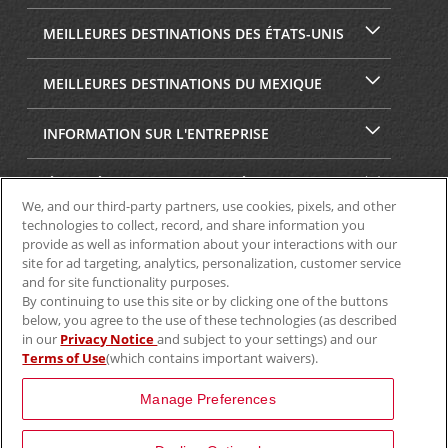
MEILLEURES DESTINATIONS DES ÉTATS-UNIS
MEILLEURES DESTINATIONS DU MEXIQUE
INFORMATION SUR L'ENTREPRISE
SÉCURITÉ ET CONFIDENTIALITÉ
We, and our third-party partners, use cookies, pixels, and other
technologies to collect, record, and share information you
provide as well as information about your interactions with our
site for ad targeting, analytics, personalization, customer service
and for site functionality purposes.
By continuing to use this site or by clicking one of the buttons
below, you agree to the use of these technologies (as described
in our
Privacy Notice
and subject to your settings) and our
Terms of Use
(which contains important waivers).
© Aviscar, Inc., 2024
Manage Preferences