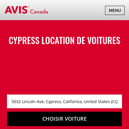
BASCULER
MENU
LA
NAVIGATI
CYPRESS LOCATION DE VOITURES
CHOISIR VOITURE