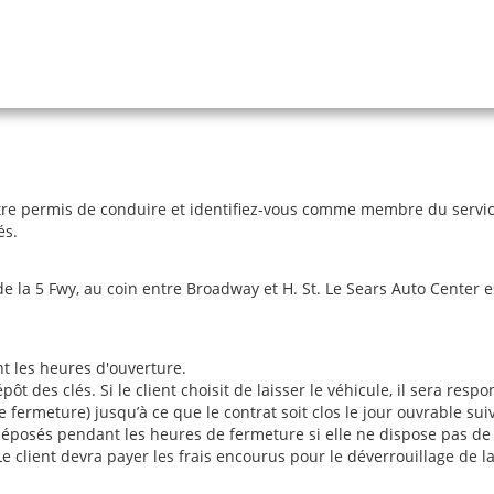
re permis de conduire et identifiez-vous comme membre du service 
és.
 de la 5 Fwy, au coin entre Broadway et H. St. Le Sears Auto Center 
nt les heures d'ouverture.
des clés. Si le client choisit de laisser le véhicule, il sera respon
ermeture) jusqu’à ce que le contrat soit clos le jour ouvrable sui
déposés pendant les heures de fermeture si elle ne dispose pas de b
. Le client devra payer les frais encourus pour le déverrouillage de l