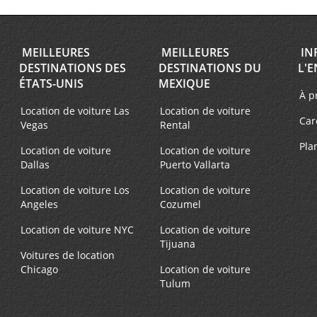
MEILLEURES
MEILLEURES
IN
DESTINATIONS DES
DESTINATIONS DU
L'E
ÉTATS-UNIS
MEXIQUE
À p
Location de voiture Las
Location de voiture
Car
Vegas
Rental
Pla
Location de voiture
Location de voiture
Dallas
Puerto Vallarta
Location de voiture Los
Location de voiture
Angeles
Cozumel
Location de voiture NYC
Location de voiture
Tijuana
Voitures de location
Chicago
Location de voiture
Tulum