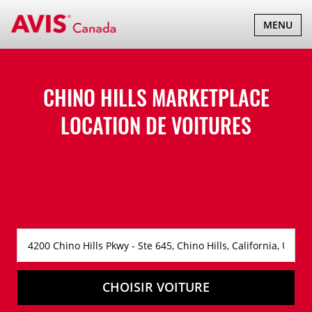
BASCULER
MENU
LA
NAVIGATI
CHINO HILLS MARKETPLACE
LOCATION DE VOITURES
CHOISIR VOITURE