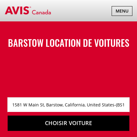
BASCULER
MENU
LA
NAVIGATI
BARSTOW LOCATION DE VOITURES
CHOISIR VOITURE