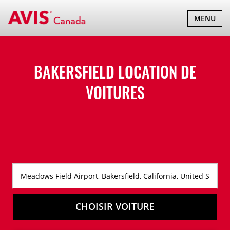
BASCULER
MENU
LA
NAVIGATI
BAKERSFIELD LOCATION DE
VOITURES
CHOISIR VOITURE