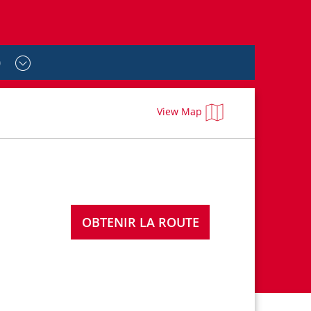
)
View Map
OBTENIR LA ROUTE