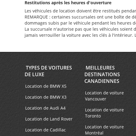
Restitutions après les heures d'ouverture
Les véhicules de location doivent être restitués penda
REMARQUE : certaines succursales ont une boîte de dépôt 
dommages subis par le véhicule pendant les heures de f
La succursale n'autorise pas que les véhicules soient 
jamais verrouiller la voiture avec les clés à l'intérieur
TYPES DE VOITURES
MEILLEURES
DE LUXE
DESTINATIONS
CANADIENNES
Location de BMW X5
Location de voiture
Location de BMW X3
Vancouver
Location de Audi A4
Location de voiture
Toronto
Location de Land Rover
Location de voiture
Location de Cadillac
Montréal