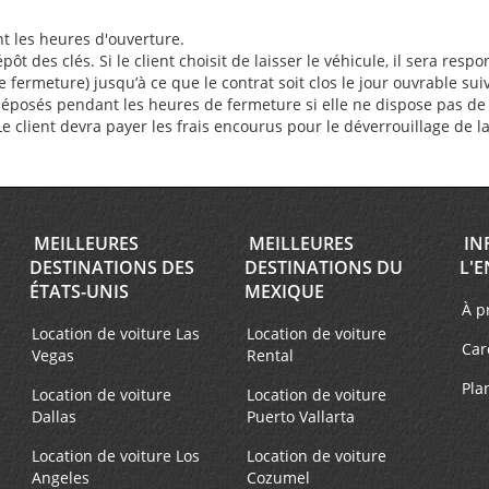
nt les heures d'ouverture.
des clés. Si le client choisit de laisser le véhicule, il sera respon
ermeture) jusqu’à ce que le contrat soit clos le jour ouvrable sui
déposés pendant les heures de fermeture si elle ne dispose pas de b
. Le client devra payer les frais encourus pour le déverrouillage de l
MEILLEURES
MEILLEURES
IN
DESTINATIONS DES
DESTINATIONS DU
L'E
ÉTATS-UNIS
MEXIQUE
À p
Location de voiture Las
Location de voiture
Car
Vegas
Rental
Pla
Location de voiture
Location de voiture
Dallas
Puerto Vallarta
Location de voiture Los
Location de voiture
Angeles
Cozumel