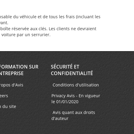
sable du véhicule et de tous les frais (incluant les
vant.
oîte réservée aux clés. Les clients ne devraient
a voiture par un serrurier.
FORMATION SUR
SÉCURITÉ ET
NTREPRISE
CONFIDENTIALITÉ
ropos d'Avis
Conditions d'utilisation
eers
Privacy Avis - En vigueur
le 01/01/2020
n du site
Avis quant aux droits
d'auteur