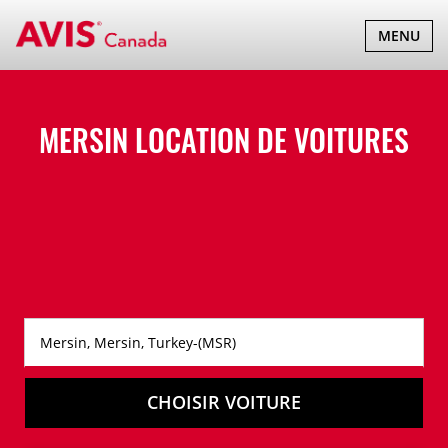
BASCULER
MENU
LA
NAVIGATI
MERSIN LOCATION DE VOITURES
CHOISIR VOITURE